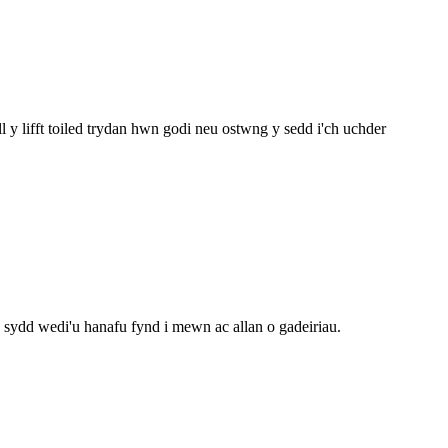
 y lifft toiled trydan hwn godi neu ostwng y sedd i'ch uchder
 sydd wedi'u hanafu fynd i mewn ac allan o gadeiriau.