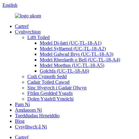
English
Cartref
Cynhyrchion
Lifft Toiled
Model Di-fatri (UC-TL-18-A1)
Model Sylfaenol (UC-TL-18-A2)
Model Galwad Brys (UC-TL-18-A3)
Model Rheolaeth o Bell (UC-TL-18-A4)
Model Moethus (UC-TL-18-A5)
Golchfa (UC-TL-18-A6)
Codi Cymorth Sedd
Cadair Toiled Cawod
Sinc Hygyrch i Gadair Olwyn
Ffrâm Gerdded Ysgafn
Dolen Ystafell Ymolchi
Pam Ni
Amdanom Ni
Tueddiadau Heneiddio
Blog
Cysylltwch â Ni
Cartref