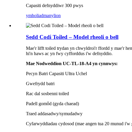
Capasiti defnyddiwr 300 pwys
ymholiad
manylion
Sedd Codi Toiled – Model rheoli o bell
Mae'r lifft toiled trydan yn chwyldroi'r ffordd y mae'r
hi'n haws ac yn fwy cyfforddus i'w defnyddio.
Mae Nodweddion UC-TL-18-A4 yn cynnwys:
Pecyn Batri Capasiti Ultra Uchel
Gwefrydd batri
Rac dal sosbenni toiled
Padell gomôd (gyda chaead)
Traed addasadwy/symudadwy
Cyfarwyddiadau cydosod (mae angen tua 20 munud i'w 