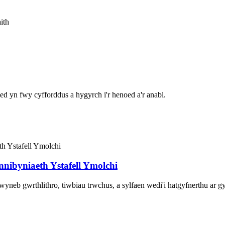
ith
iled yn fwy cyfforddus a hygyrch i'r henoed a'r anabl.
nnibyniaeth Ystafell Ymolchi
eb gwrthlithro, tiwbiau trwchus, a sylfaen wedi'i hatgyfnerthu ar gy