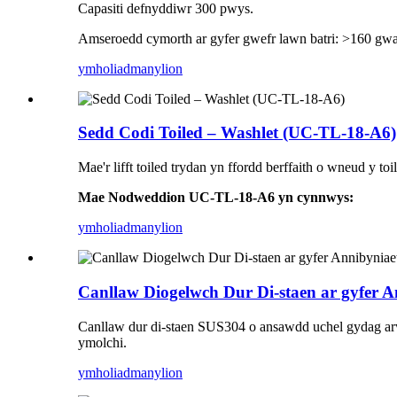
Capasiti defnyddiwr 300 pwys.
Amseroedd cymorth ar gyfer gwefr lawn batri: >160 gwa
ymholiad
manylion
Sedd Codi Toiled – Washlet (UC-TL-18-A6)
Mae'r lifft toiled trydan yn ffordd berffaith o wneud y to
Mae Nodweddion UC-TL-18-A6 yn cynnwys:
ymholiad
manylion
Canllaw Diogelwch Dur Di-staen ar gyfer A
Canllaw dur di-staen SUS304 o ansawdd uchel gydag arwyn
ymolchi.
ymholiad
manylion