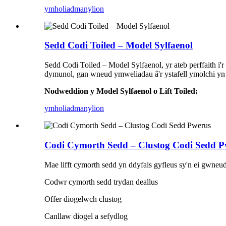
ymholiad
manylion
Sedd Codi Toiled – Model Sylfaenol
Sedd Codi Toiled – Model Sylfaenol, yr ateb perffaith i'
dymunol, gan wneud ymweliadau â'r ystafell ymolchi yn
Nodweddion y Model Sylfaenol o Lift Toiled:
ymholiad
manylion
Codi Cymorth Sedd – Clustog Codi Sedd P
Mae lifft cymorth sedd yn ddyfais gyfleus sy'n ei gwneu
Codwr cymorth sedd trydan deallus
Offer diogelwch clustog
Canllaw diogel a sefydlog