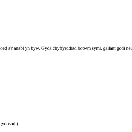
 henoed a'r anabl yn byw. Gyda chyffyrddiad botwm syml, gallant godi 
gydosod.)