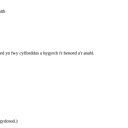
ith
iled yn fwy cyfforddus a hygyrch i'r henoed a'r anabl.
gydosod.)