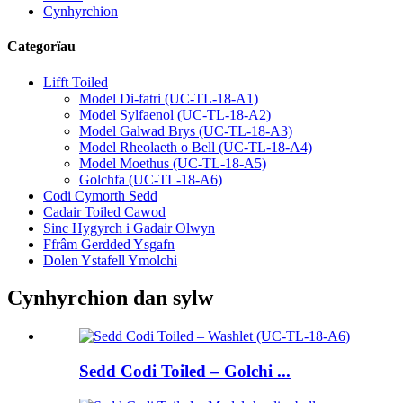
Cynhyrchion
Categorïau
Lifft Toiled
Model Di-fatri (UC-TL-18-A1)
Model Sylfaenol (UC-TL-18-A2)
Model Galwad Brys (UC-TL-18-A3)
Model Rheolaeth o Bell (UC-TL-18-A4)
Model Moethus (UC-TL-18-A5)
Golchfa (UC-TL-18-A6)
Codi Cymorth Sedd
Cadair Toiled Cawod
Sinc Hygyrch i Gadair Olwyn
Ffrâm Gerdded Ysgafn
Dolen Ystafell Ymolchi
Cynhyrchion dan sylw
Sedd Codi Toiled – Golchi ...