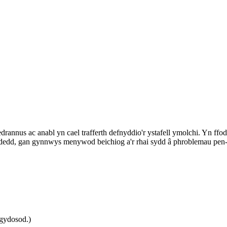
edrannus ac anabl yn cael trafferth defnyddio'r ystafell ymolchi. Yn f
udedd, gan gynnwys menywod beichiog a'r rhai sydd â phroblemau pen-
gydosod.)