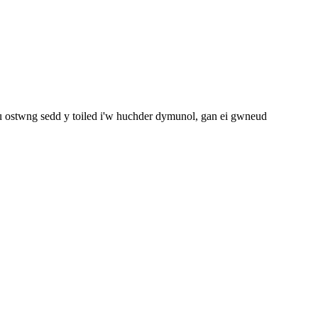
neu ostwng sedd y toiled i'w huchder dymunol, gan ei gwneud