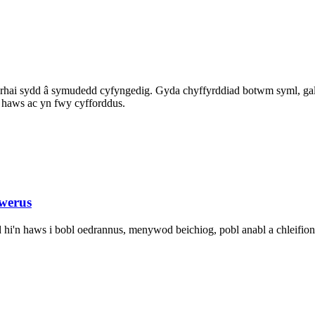
r rhai sydd â symudedd cyfyngedig. Gyda chyffyrddiad botwm syml, gall
 haws ac yn fwy cyfforddus.
werus
d hi'n haws i bobl oedrannus, menywod beichiog, pobl anabl a chleifion