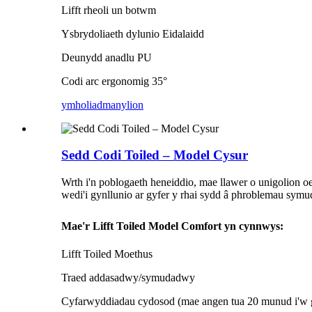
Lifft rheoli un botwm
Ysbrydoliaeth dylunio Eidalaidd
Deunydd anadlu PU
Codi arc ergonomig 35°
ymholiad
manylion
Sedd Codi Toiled – Model Cysur
Wrth i'n poblogaeth heneiddio, mae llawer o unigolion o
wedi'i gynllunio ar gyfer y rhai sydd â phroblemau sym
Mae'r Lifft Toiled Model Comfort yn cynnwys:
Lifft Toiled Moethus
Traed addasadwy/symudadwy
Cyfarwyddiadau cydosod (mae angen tua 20 munud i'w 