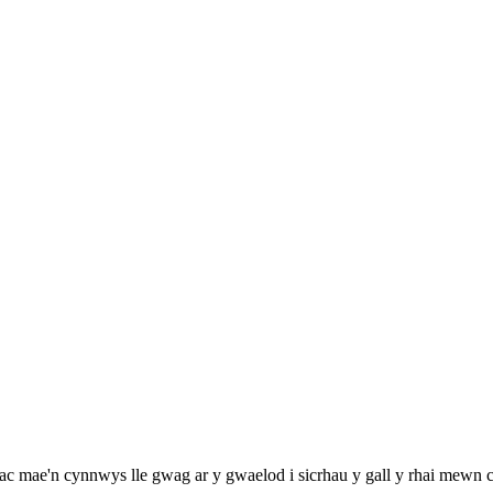
 ac mae'n cynnwys lle gwag ar y gwaelod i sicrhau y gall y rhai mewn 