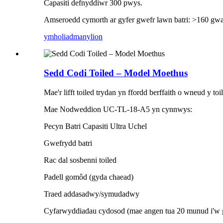
Capasiti defnyddiwr 300 pwys.
Amseroedd cymorth ar gyfer gwefr lawn batri: >160 gwa
ymholiad
manylion
Sedd Codi Toiled – Model Moethus
Mae'r lifft toiled trydan yn ffordd berffaith o wneud y to
Mae Nodweddion UC-TL-18-A5 yn cynnwys:
Pecyn Batri Capasiti Ultra Uchel
Gwefrydd batri
Rac dal sosbenni toiled
Padell gomôd (gyda chaead)
Traed addasadwy/symudadwy
Cyfarwyddiadau cydosod (mae angen tua 20 munud i'w 