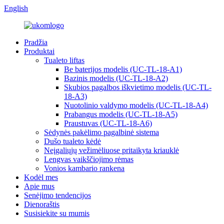
English
Pradžia
Produktai
Tualeto liftas
Be baterijos modelis (UC-TL-18-A1)
Bazinis modelis (UC-TL-18-A2)
Skubios pagalbos iškvietimo modelis (UC-TL-
18-A3)
Nuotolinio valdymo modelis (UC-TL-18-A4)
Prabangus modelis (UC-TL-18-A5)
Praustuvas (UC-TL-18-A6)
Sėdynės pakėlimo pagalbinė sistema
Dušo tualeto kėdė
Neįgaliųjų vežimėliuose pritaikyta kriauklė
Lengvas vaikščiojimo rėmas
Vonios kambario rankena
Kodėl mes
Apie mus
Senėjimo tendencijos
Dienoraštis
Susisiekite su mumis