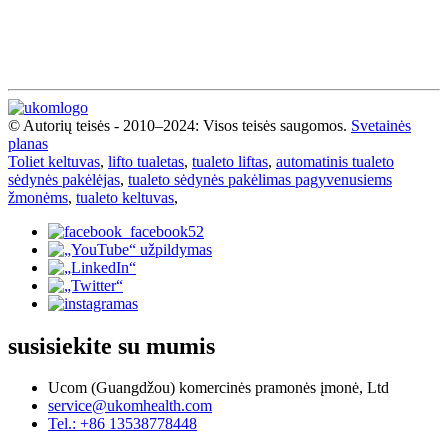
© Autorių teisės - 2010–2024: Visos teisės saugomos.
Svetainės
planas
Toliet keltuvas
,
lifto tualetas
,
tualeto liftas
,
automatinis tualeto
sėdynės pakėlėjas
,
tualeto sėdynės pakėlimas pagyvenusiems
žmonėms
,
tualeto keltuvas
,
susisiekite su mumis
Ucom (Guangdžou) komercinės pramonės įmonė, Ltd
service@ukomhealth.com
Tel.: +86 13538778448