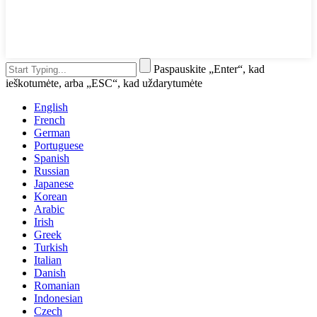
Paspauskite „Enter“, kad
ieškotumėte, arba „ESC“, kad uždarytumėte
English
French
German
Portuguese
Spanish
Russian
Japanese
Korean
Arabic
Irish
Greek
Turkish
Italian
Danish
Romanian
Indonesian
Czech