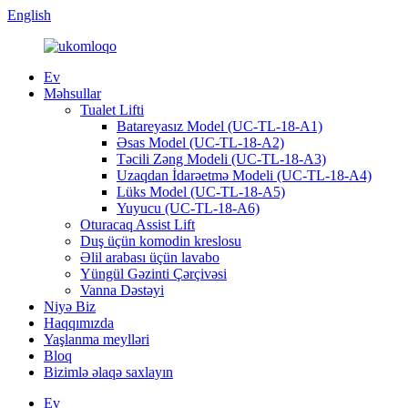
English
Ev
Məhsullar
Tualet Lifti
Batareyasız Model (UC-TL-18-A1)
Əsas Model (UC-TL-18-A2)
Təcili Zəng Modeli (UC-TL-18-A3)
Uzaqdan İdarəetmə Modeli (UC-TL-18-A4)
Lüks Model (UC-TL-18-A5)
Yuyucu (UC-TL-18-A6)
Oturacaq Assist Lift
Duş üçün komodin kreslosu
Əlil arabası üçün lavabo
Yüngül Gəzinti Çərçivəsi
Vanna Dəstəyi
Niyə Biz
Haqqımızda
Yaşlanma meylləri
Bloq
Bizimlə əlaqə saxlayın
Ev