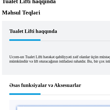
Tualet Lifti haqqında
Məhsul Teqləri
Tualet Lifti haqqında
Ucom-un Tualet Lifti hərəkət qabiliyyəti zəif olanlar üçün müstə
mümkündür və lift oturacağının istifadəsi rahatdır. Bu, bir çox is
Əsas funksiyalar və Aksesuarlar