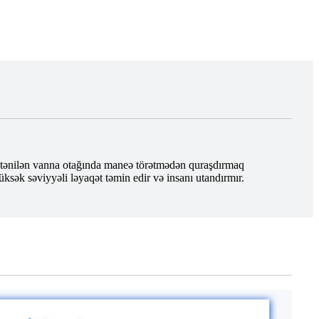
 istənilən vanna otağında maneə törətmədən quraşdırmaq
üksək səviyyəli ləyaqət təmin edir və insanı utandırmır.