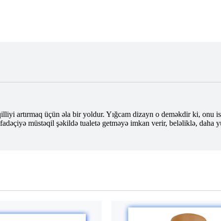
qilliyi artırmaq üçün əla bir yoldur. Yığcam dizayn o deməkdir ki, onu
tifadəçiyə müstəqil şəkildə tualetə getməyə imkan verir, beləliklə, daha y