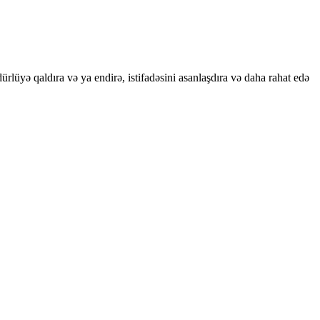
ündürlüyə qaldıra və ya endirə, istifadəsini asanlaşdıra və daha rahat edə