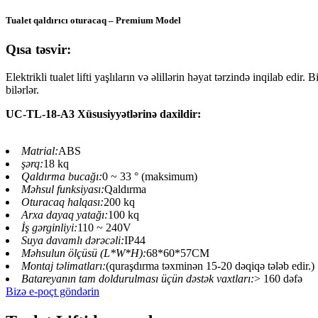
Tualet qaldırıcı oturacaq – Premium Model
Qısa təsvir:
Elektrikli tualet lifti yaşlıların və əlillərin həyat tərzində inqilab edi
bilərlər.
UC-TL-18-A3 Xüsusiyyətlərinə daxildir:
Matrial:
ABS
şərq:
18 kq
Qaldırma bucağı:
0 ~ 33 ° (maksimum)
Məhsul funksiyası:
Qaldırma
Oturacaq halqası:
200 kq
Arxa dayaq yatağı:
100 kq
İş gərginliyi:
110 ~ 240V
Suya davamlı dərəcəli:
IP44
Məhsulun ölçüsü (L*W*H):
68*60*57CM
Montaj təlimatları:
(quraşdırma təxminən 15-20 dəqiqə tələb edir.)
Batareyanın tam doldurulması üçün dəstək vaxtları:
> 160 dəfə
Bizə e-poçt göndərin