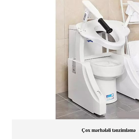
Çox mərhələli tənzimləmə