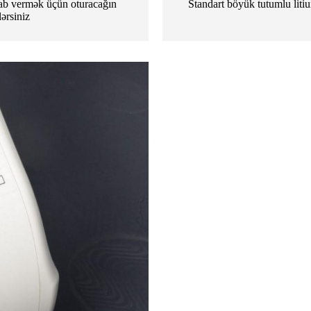
vab vermək üçün oturacağın
Standart böyük tutumlu liti
ərsiniz