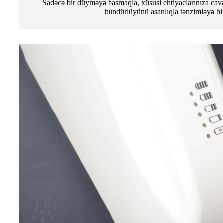
Sadəcə bir düyməyə basmaqla, xüsusi ehtiyaclarınıza ca
hündürlüyünü asanlıqla tənzimləyə bil