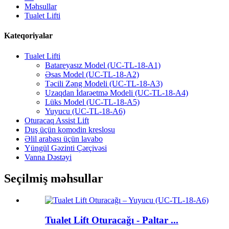
Məhsullar
Tualet Lifti
Kateqoriyalar
Tualet Lifti
Batareyasız Model (UC-TL-18-A1)
Əsas Model (UC-TL-18-A2)
Təcili Zəng Modeli (UC-TL-18-A3)
Uzaqdan İdarəetmə Modeli (UC-TL-18-A4)
Lüks Model (UC-TL-18-A5)
Yuyucu (UC-TL-18-A6)
Oturacaq Assist Lift
Duş üçün komodin kreslosu
Əlil arabası üçün lavabo
Yüngül Gəzinti Çərçivəsi
Vanna Dəstəyi
Seçilmiş məhsullar
Tualet Lift Oturacağı - Paltar ...