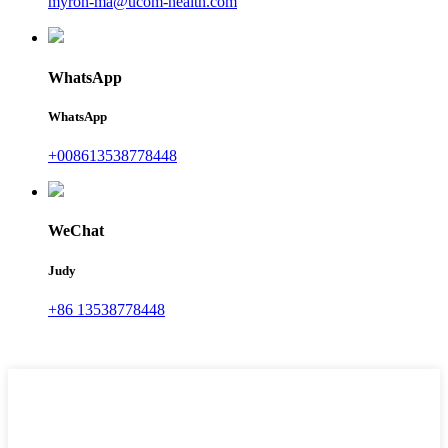
myron-ma@ucom-health.com
WhatsApp
WhatsApp
+008613538778448
WeChat
Judy
+86 13538778448