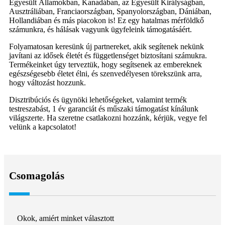
Egyesült Államokban, Kanadában, az Egyesült Királyságban,
Ausztráliában, Franciaországban, Spanyolországban, Dániában,
Hollandiában és más piacokon is! Ez egy hatalmas mérföldkő
számunkra, és hálásak vagyunk ügyfeleink támogatásáért.
Folyamatosan keresünk új partnereket, akik segítenek nekünk
javítani az idősek életét és függetlenséget biztosítani számukra.
Termékeinket úgy terveztük, hogy segítsenek az embereknek
egészségesebb életet élni, és szenvedélyesen törekszünk arra,
hogy változást hozzunk.
Disztribúciós és ügynöki lehetőségeket, valamint termék
testreszabást, 1 év garanciát és műszaki támogatást kínálunk
világszerte. Ha szeretne csatlakozni hozzánk, kérjük, vegye fel
velünk a kapcsolatot!
Csomagolás
Okok, amiért minket választott