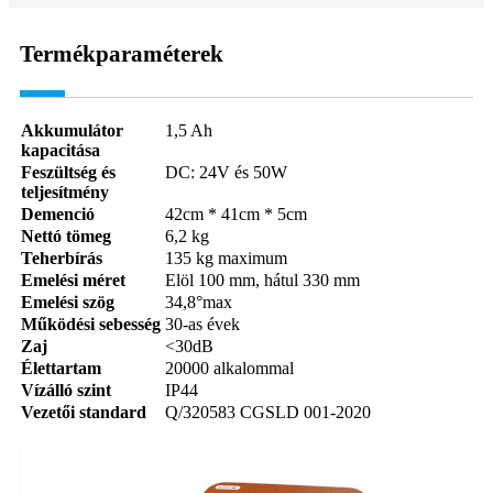
Termékparaméterek
Akkumulátor
1,5 Ah
kapacitása
Feszültség és
DC: 24V és 50W
teljesítmény
Demenció
42cm * 41cm * 5cm
Nettó tömeg
6,2 kg
Teherbírás
135 kg maximum
Emelési méret
Elöl 100 mm, hátul 330 mm
Emelési szög
34,8°max
Működési sebesség
30-as évek
Zaj
<30dB
Élettartam
20000 alkalommal
Vízálló szint
IP44
Vezetői standard
Q/320583 CGSLD 001-2020