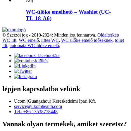
WC-ülőke emelhető – Washlet (UC-
TL-18-A6)
© Szerzői jog - 2010-2024: Minden jog fenntartva.
Oldaltérkép
WC-lift
,
WC-emelő
,
liftes WC
,
WC-ülőke emelő időseknek
,
toliet
lift
,
automata WC-ülőke emelő
,
lépjen kapcsolatba velünk
Ucom (Guangzhou) Kereskedelmi Ipari Kft.
service@ukomhealth.com
Tel.: +86 13538778448
Vannak olyan termékek, amiket szeretsz?