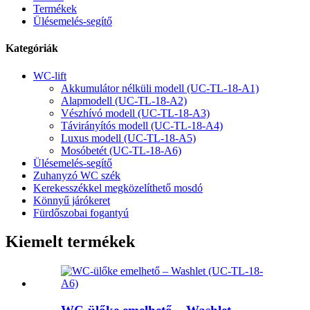
Termékek
Ülésemelés-segítő
Kategóriák
WC-lift
Akkumulátor nélküli modell (UC-TL-18-A1)
Alapmodell (UC-TL-18-A2)
Vészhívó modell (UC-TL-18-A3)
Távirányítós modell (UC-TL-18-A4)
Luxus modell (UC-TL-18-A5)
Mosóbetét (UC-TL-18-A6)
Ülésemelés-segítő
Zuhanyzó WC szék
Kerekesszékkel megközelíthető mosdó
Könnyű járókeret
Fürdőszobai fogantyú
Kiemelt termékek