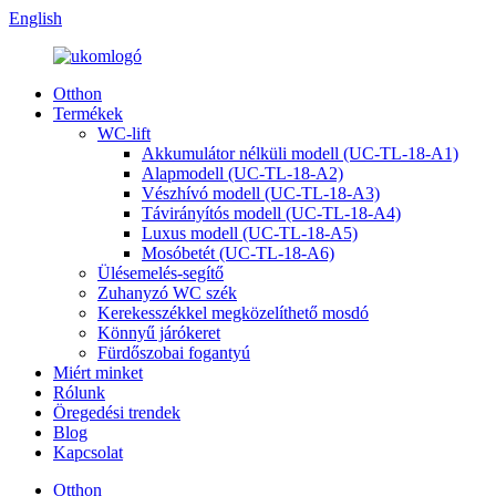
English
Otthon
Termékek
WC-lift
Akkumulátor nélküli modell (UC-TL-18-A1)
Alapmodell (UC-TL-18-A2)
Vészhívó modell (UC-TL-18-A3)
Távirányítós modell (UC-TL-18-A4)
Luxus modell (UC-TL-18-A5)
Mosóbetét (UC-TL-18-A6)
Ülésemelés-segítő
Zuhanyzó WC szék
Kerekesszékkel megközelíthető mosdó
Könnyű járókeret
Fürdőszobai fogantyú
Miért minket
Rólunk
Öregedési trendek
Blog
Kapcsolat
Otthon