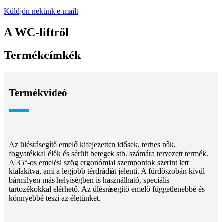
Küldjön nekünk e-mailt
A WC-liftről
Termékcímkék
Termékvideó
Az ülésrásegítő emelő kifejezetten idősek, terhes nők,
fogyatékkal élők és sérült betegek stb. számára tervezett termék.
A 35°-os emelési szög ergonómiai szempontok szerint lett
kialakítva, ami a legjobb térdrádiát jelenti. A fürdőszobán kívül
bármilyen más helyiségben is használható, speciális
tartozékokkal elérhető. Az ülésrásegítő emelő függetlenebbé és
könnyebbé teszi az életünket.