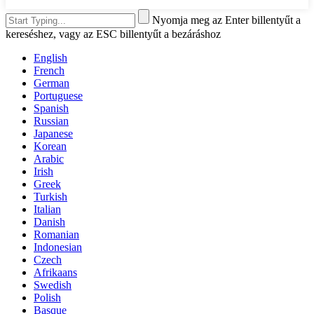
Nyomja meg az Enter billentyűt a
kereséshez, vagy az ESC billentyűt a bezáráshoz
English
French
German
Portuguese
Spanish
Russian
Japanese
Korean
Arabic
Irish
Greek
Turkish
Italian
Danish
Romanian
Indonesian
Czech
Afrikaans
Swedish
Polish
Basque