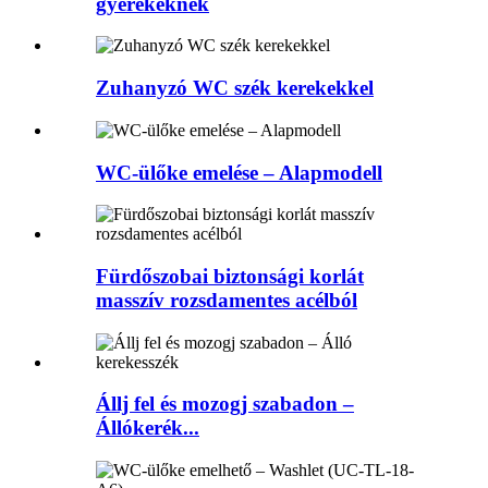
gyerekeknek
Zuhanyzó WC szék kerekekkel
WC-ülőke emelése – Alapmodell
Fürdőszobai biztonsági korlát
masszív rozsdamentes acélból
Állj fel és mozogj szabadon –
Állókerék...