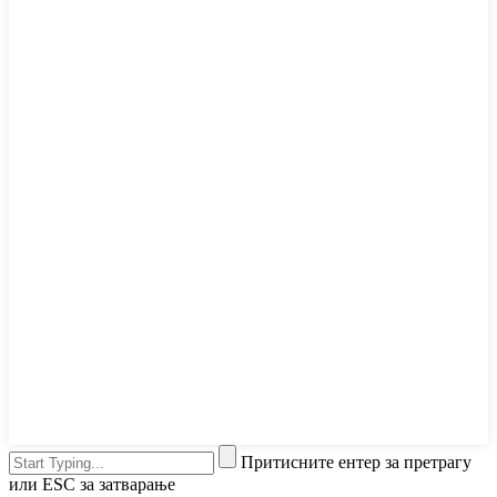
Притисните ентер за претрагу
или ESC за затварање