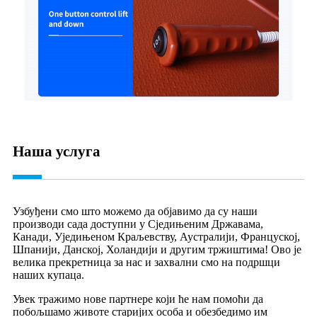
Наша услуга
Узбуђени смо што можемо да објавимо да су наши
производи сада доступни у Сједињеним Државама,
Канади, Уједињеном Краљевству, Аустралији, Француској,
Шпанији, Данској, Холандији и другим тржиштима! Ово је
велика прекретница за нас и захвални смо на подршци
наших купаца.
Увек тражимо нове партнере који ће нам помоћи да
побољшамо животе старијих особа и обезбедимо им