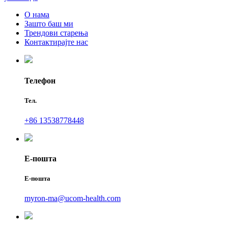
О нама
Зашто баш ми
Трендови старења
Контактирајте нас
Телефон
Тел.
+86 13538778448
Е-пошта
Е-пошта
myron-ma@ucom-health.com