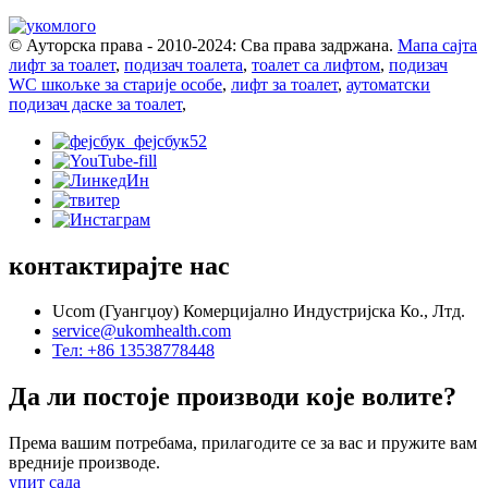
© Ауторска права - 2010-2024: Сва права задржана.
Мапа сајта
лифт за тоалет
,
подизач тоалета
,
тоалет са лифтом
,
подизач
WC шкољке за старије особе
,
лифт за тоалет
,
аутоматски
подизач даске за тоалет
,
контактирајте нас
Ucom (Гуангџоу) Комерцијално Индустријска Ко., Лтд.
service@ukomhealth.com
Тел: +86 13538778448
Да ли постоје производи које волите?
Према вашим потребама, прилагодите се за вас и пружите вам
вредније производе.
упит сада