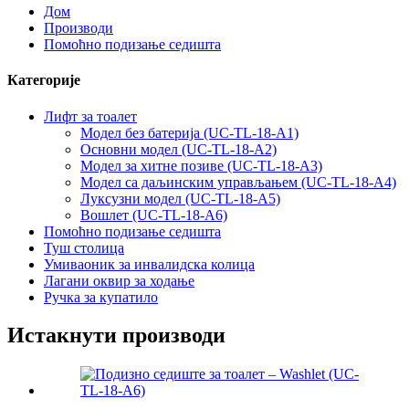
Дом
Производи
Помоћно подизање седишта
Категорије
Лифт за тоалет
Модел без батерија (UC-TL-18-A1)
Основни модел (UC-TL-18-A2)
Модел за хитне позиве (UC-TL-18-A3)
Модел са даљинским управљањем (UC-TL-18-A4)
Луксузни модел (UC-TL-18-A5)
Вошлет (UC-TL-18-A6)
Помоћно подизање седишта
Туш столица
Умиваоник за инвалидска колица
Лагани оквир за ходање
Ручка за купатило
Истакнути производи