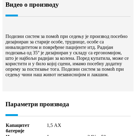
Видео о производу
Подизни систем за помоћ при седењу је производ посебно
дизајниран за старије особе, труднице, особе са
инвалидитетом и повређене пацијенте итд. Радијан
подизања од 35° је дизајниран у складу са ергономијом,
што је најбољи радијан за колена. Поред купатила, може се
користити и у било којој сцени, имамо посебну додатну
опрему за постизање тога. Подизни систем за помоћ при
седењу чини наш живот независнијим и лакшим.
Параметри производа
Капацитет
1,5 АХ
батерије