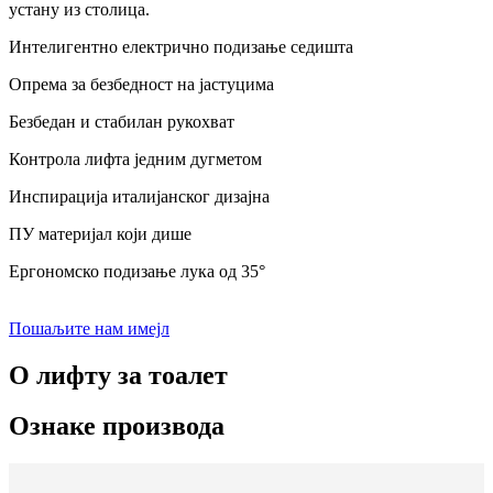
устану из столица.
Интелигентно електрично подизање седишта
Опрема за безбедност на јастуцима
Безбедан и стабилан рукохват
Контрола лифта једним дугметом
Инспирација италијанског дизајна
ПУ материјал који дише
Ергономско подизање лука од 35°
Пошаљите нам имејл
О лифту за тоалет
Ознаке производа