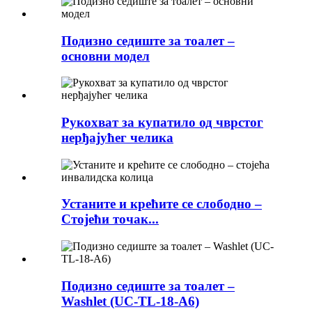
Подизно седиште за тоалет –
основни модел
Рукохват за купатило од чврстог
нерђајућег челика
Устаните и крећите се слободно –
Стојећи точак...
Подизно седиште за тоалет –
Washlet (UC-TL-18-A6)