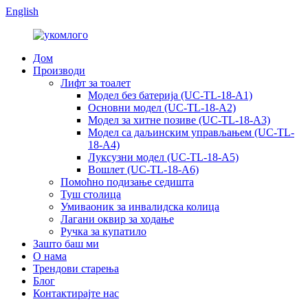
English
Дом
Производи
Лифт за тоалет
Модел без батерија (UC-TL-18-A1)
Основни модел (UC-TL-18-A2)
Модел за хитне позиве (UC-TL-18-A3)
Модел са даљинским управљањем (UC-TL-
18-A4)
Луксузни модел (UC-TL-18-A5)
Вошлет (UC-TL-18-A6)
Помоћно подизање седишта
Туш столица
Умиваоник за инвалидска колица
Лагани оквир за ходање
Ручка за купатило
Зашто баш ми
О нама
Трендови старења
Блог
Контактирајте нас