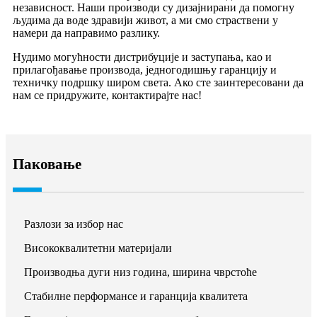
независност. Наши производи су дизајнирани да помогну
људима да воде здравији живот, а ми смо страствени у
намери да направимо разлику.
Нудимо могућности дистрибуције и заступања, као и
прилагођавање производа, једногодишњу гаранцију и
техничку подршку широм света. Ако сте заинтересовани да
нам се придружите, контактирајте нас!
Паковање
Разлози за избор нас
Висококвалитетни материјали
Производња дуги низ година, ширина чврстоће
Стабилне перформансе и гаранција квалитета