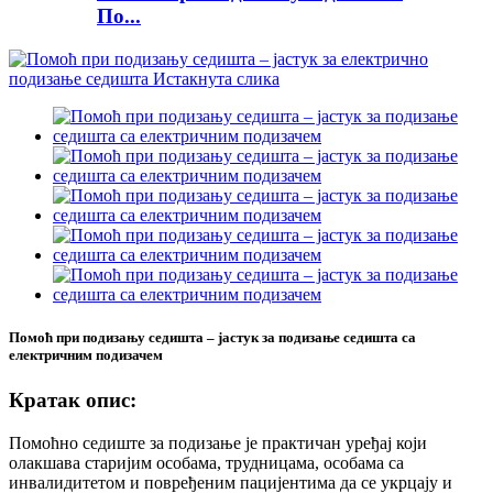
По...
Помоћ при подизању седишта – јастук за подизање седишта са
електричним подизачем
Кратак опис:
Помоћно седиште за подизање је практичан уређај који
олакшава старијим особама, трудницама, особама са
инвалидитетом и повређеним пацијентима да се укрцају и