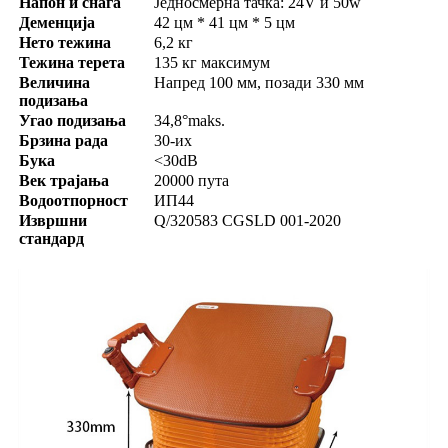
Напон и снага
Једносмерна тачка: 24V и 50w
Деменција
42 цм * 41 цм * 5 цм
Нето тежина
6,2 кг
Тежина терета
135 кг максимум
Величина
Напред 100 мм, позади 330 мм
подизања
Угао подизања
34,8°maks.
Брзина рада
30-их
Бука
<30dB
Век трајања
20000 пута
Водоотпорност
ИП44
Извршни
Q/320583 CGSLD 001-2020
стандард