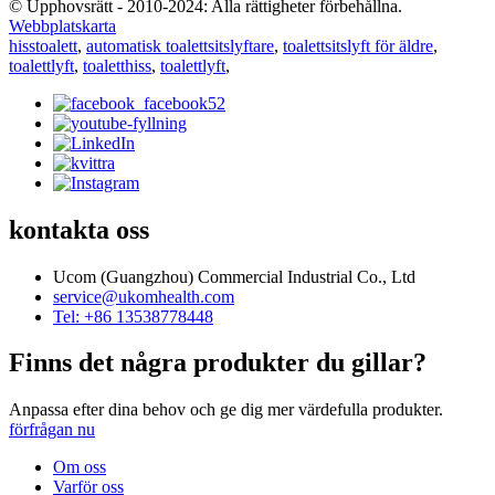
© Upphovsrätt - 2010-2024: Alla rättigheter förbehållna.
Webbplatskarta
hisstoalett
,
automatisk toalettsitslyftare
,
toalettsitslyft för äldre
,
toalettlyft
,
toaletthiss
,
toalettlyft
,
kontakta oss
Ucom (Guangzhou) Commercial Industrial Co., Ltd
service@ukomhealth.com
Tel: +86 13538778448
Finns det några produkter du gillar?
Anpassa efter dina behov och ge dig mer värdefulla produkter.
förfrågan nu
Om oss
Varför oss