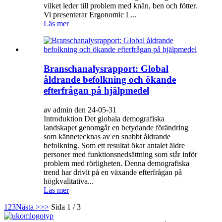
vilket leder till problem med knän, ben och fötter.
Vi presenterar Ergonomic L...
Läs mer
Branschanalysrapport: Global
åldrande befolkning och ökande
efterfrågan på hjälpmedel
av admin den 24-05-31
Introduktion Det globala demografiska
landskapet genomgår en betydande förändring
som kännetecknas av en snabbt åldrande
befolkning. Som ett resultat ökar antalet äldre
personer med funktionsnedsättning som står inför
problem med rörligheten. Denna demografiska
trend har drivit på en växande efterfrågan på
högkvalitativa...
Läs mer
1
2
3
Nästa >
>>
Sida 1 / 3