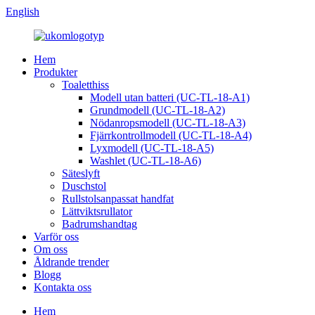
English
Hem
Produkter
Toaletthiss
Modell utan batteri (UC-TL-18-A1)
Grundmodell (UC-TL-18-A2)
Nödanropsmodell (UC-TL-18-A3)
Fjärrkontrollmodell (UC-TL-18-A4)
Lyxmodell (UC-TL-18-A5)
Washlet (UC-TL-18-A6)
Säteslyft
Duschstol
Rullstolsanpassat handfat
Lättviktsrullator
Badrumshandtag
Varför oss
Om oss
Åldrande trender
Blogg
Kontakta oss
Hem