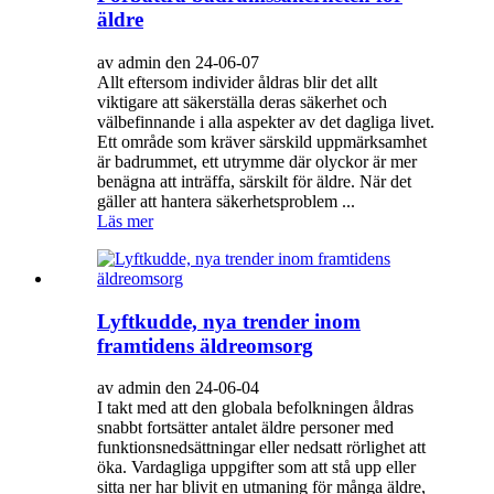
äldre
av admin den 24-06-07
Allt eftersom individer åldras blir det allt
viktigare att säkerställa deras säkerhet och
välbefinnande i alla aspekter av det dagliga livet.
Ett område som kräver särskild uppmärksamhet
är badrummet, ett utrymme där olyckor är mer
benägna att inträffa, särskilt för äldre. När det
gäller att hantera säkerhetsproblem ...
Läs mer
Lyftkudde, nya trender inom
framtidens äldreomsorg
av admin den 24-06-04
I takt med att den globala befolkningen åldras
snabbt fortsätter antalet äldre personer med
funktionsnedsättningar eller nedsatt rörlighet att
öka. Vardagliga uppgifter som att stå upp eller
sitta ner har blivit en utmaning för många äldre,