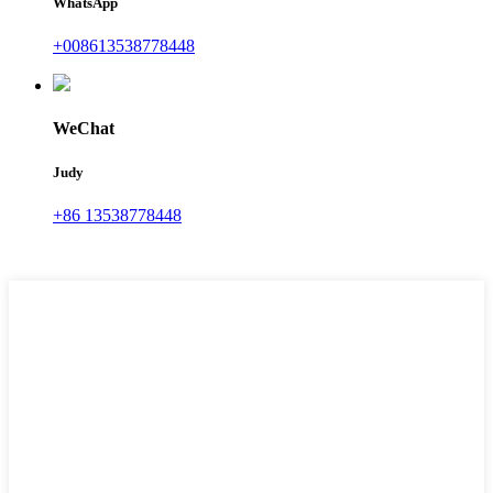
WhatsApp
+008613538778448
WeChat
Judy
+86 13538778448