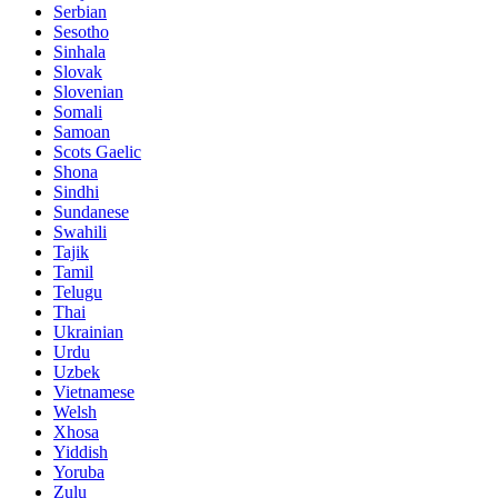
Serbian
Sesotho
Sinhala
Slovak
Slovenian
Somali
Samoan
Scots Gaelic
Shona
Sindhi
Sundanese
Swahili
Tajik
Tamil
Telugu
Thai
Ukrainian
Urdu
Uzbek
Vietnamese
Welsh
Xhosa
Yiddish
Yoruba
Zulu